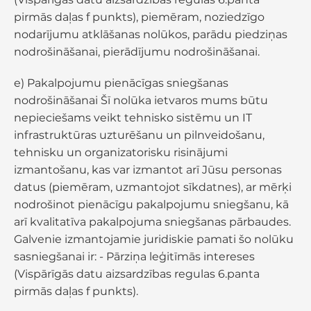
pirmās daļas f punkts), piemēram, noziedzīgo
nodarījumu atklāšanas nolūkos, parādu piedziņas
nodrošināšanai, pierādījumu nodrošināšanai.
e) Pakalpojumu pienācīgas sniegšanas
nodrošināšanai Šī nolūka ietvaros mums būtu
nepieciešams veikt tehnisko sistēmu un IT
infrastruktūras uzturēšanu un pilnveidošanu,
tehnisku un organizatorisku risinājumi
izmantošanu, kas var izmantot arī Jūsu personas
datus (piemēram, uzmantojot sīkdatnes), ar mērķi
nodrošinot pienācīgu pakalpojumu sniegšanu, kā
arī kvalitatīva pakalpojuma sniegšanas pārbaudes.
Galvenie izmantojamie juridiskie pamati šo nolūku
sasniegšanai ir: - Pārziņa leģitīmās intereses
(Vispārīgās datu aizsardzības regulas 6.panta
pirmās daļas f punkts).