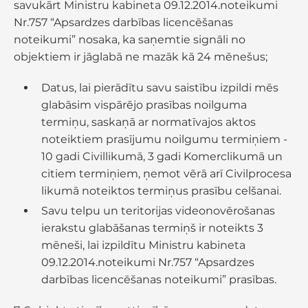
savukārt Ministru kabineta 09.12.2014.noteikumi
Nr.757 “Apsardzes darbības licencēšanas
noteikumi” nosaka, ka saņemtie signāli no
objektiem ir jāglabā ne mazāk kā 24 mēnešus;
Datus, lai pierādītu savu saistību izpildi mēs
glabāsim vispārējo prasības noilguma
termiņu, saskaņā ar normatīvajos aktos
noteiktiem prasījumu noilgumu termiņiem -
10 gadi Civillikumā, 3 gadi Komerclikumā un
citiem termiņiem, ņemot vērā arī Civilprocesa
likumā noteiktos termiņus prasību celšanai.
Savu telpu un teritorijas videonovērošanas
ierakstu glabāšanas termiņš ir noteikts 3
mēneši, lai izpildītu Ministru kabineta
09.12.2014.noteikumi Nr.757 “Apsardzes
darbības licencēšanas noteikumi” prasības.