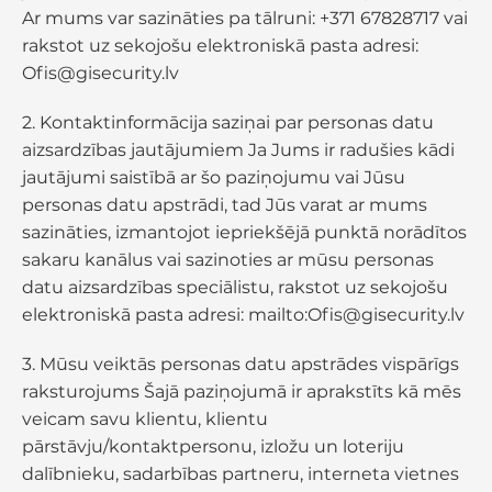
Ar mums var sazināties pa tālruni: +371 67828717 vai
rakstot uz sekojošu elektroniskā pasta adresi:
Ofis@gisecurity.lv
2. Kontaktinformācija saziņai par personas datu
aizsardzības jautājumiem Ja Jums ir radušies kādi
jautājumi saistībā ar šo paziņojumu vai Jūsu
personas datu apstrādi, tad Jūs varat ar mums
sazināties, izmantojot iepriekšējā punktā norādītos
sakaru kanālus vai sazinoties ar mūsu personas
datu aizsardzības speciālistu, rakstot uz sekojošu
elektroniskā pasta adresi: mailto:Ofis@gisecurity.lv
3. Mūsu veiktās personas datu apstrādes vispārīgs
raksturojums Šajā paziņojumā ir aprakstīts kā mēs
veicam savu klientu, klientu
pārstāvju/kontaktpersonu, izložu un loteriju
dalībnieku, sadarbības partneru, interneta vietnes