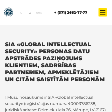
+ (371) 2662-77-77
RU
LV
ENG
SIA «GLOBAL INTELLECTUAL
SECURITY» PERSONAS DATU
APSTRĀDES PAZIŅOJUMS
KLIENTIEM, SADRBĪBAS
PARTNERIEM, APMEKLĒTĀJIEM
UN CITĀM SAISTĪTĀM PERSONĀM
1.Mūsu nosaukums ir SIA «Global intellectual
security» (reģistrācijas numurs: 40003786238,
juridiskā adrese: Dzirnieku iela 26, Mārupe, LV-2167).