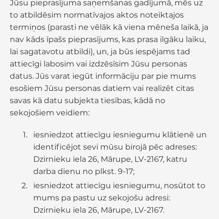
Jūsu pieprasījuma saņemšanas gadījumā, mēs uz
to atbildēsim normatīvajos aktos noteiktajos
termiņos (parasti ne vēlāk kā viena mēneša laikā, ja
nav kāds īpašs pieprasījums, kas prasa ilgāku laiku,
lai sagatavotu atbildi), un, ja būs iespējams tad
attiecīgi labosim vai izdzēsīsim Jūsu personas
datus. Jūs varat iegūt informāciju par pie mums
esošiem Jūsu personas datiem vai realizēt citas
savas kā datu subjekta tiesības, kādā no
sekojošiem veidiem:
iesniedzot attiecīgu iesniegumu klātienē un
identificējot sevi mūsu birojā pēc adreses:
Dzirnieku iela 26, Mārupe, LV-2167, katru
darba dienu no plkst. 9-17;
iesniedzot attiecīgu iesniegumu, nosūtot to
mums pa pastu uz sekojošu adresi:
Dzirnieku iela 26, Mārupe, LV-2167.