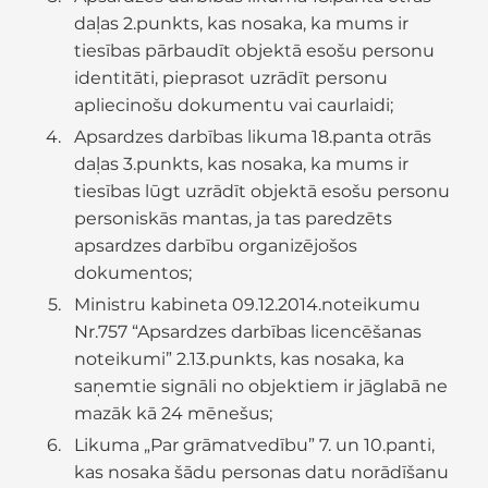
daļas 2.punkts, kas nosaka, ka mums ir
tiesības pārbaudīt objektā esošu personu
identitāti, pieprasot uzrādīt personu
apliecinošu dokumentu vai caurlaidi;
Apsardzes darbības likuma 18.panta otrās
daļas 3.punkts, kas nosaka, ka mums ir
tiesības lūgt uzrādīt objektā esošu personu
personiskās mantas, ja tas paredzēts
apsardzes darbību organizējošos
dokumentos;
Ministru kabineta 09.12.2014.noteikumu
Nr.757 “Apsardzes darbības licencēšanas
noteikumi” 2.13.punkts, kas nosaka, ka
saņemtie signāli no objektiem ir jāglabā ne
mazāk kā 24 mēnešus;
Likuma „Par grāmatvedību” 7. un 10.panti,
kas nosaka šādu personas datu norādīšanu