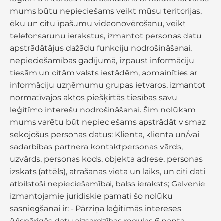
mums būtu nepieciešams veikt mūsu teritorijas,
ēku un citu īpašumu videonovērošanu, veikt
telefonsarunu ierakstus, izmantot personas datu
apstrādātājus dažādu funkciju nodrošināšanai,
nepieciešamības gadījumā, izpaust informāciju
tiesām un citām valsts iestādēm, apmainīties ar
informāciju uzņēmumu grupas ietvaros, izmantot
normatīvajos aktos piešķirtās tiesības savu
leģitīmo interešu nodrošināšanai. Šim nolūkam
mums varētu būt nepieciešams apstrādāt vismaz
sekojošus personas datus: Klienta, klienta un/vai
sadarbības partnera kontaktpersonas vārds,
uzvārds, personas kods, objekta adrese, personas
izskats (attēls), atrašanas vieta un laiks, un citi dati
atbilstoši nepieciešamībai, balss ieraksts; Galvenie
izmantojamie juridiskie pamati šo nolūku
sasniegšanai ir: - Pārziņa leģitīmās intereses
(Vispārīgās datu aizsardzības regulas 6.panta