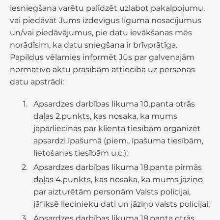
iesniegšana varētu palīdzēt uzlabot pakalpojumu,
vai piedāvāt Jums izdevīgus līguma nosacījumus
un/vai piedāvājumus, pie datu ievākšanas mēs
norādīsim, ka datu sniegšana ir brīvprātīga.
Papildus vēlamies informēt Jūs par galvenajām
normatīvo aktu prasībām attiecībā uz personas
datu apstrādi:
Apsardzes darbības likuma 10.panta otrās
daļas 2.punkts, kas nosaka, ka mums
jāpārliecinās par klienta tiesībām organizēt
apsardzi īpašumā (piem., īpašuma tiesībām,
lietošanas tiesībām u.c.);
Apsardzes darbības likuma 18.panta pirmās
daļas 4.punkts, kas nosaka, ka mums jāziņo
par aizturētām personām Valsts policijai,
jāfiksē liecinieku dati un jāziņo valsts policijai;
Apsardzes darbības likuma 18.panta otrās