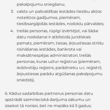
pakalpojumu sniegšanu;
valsts un pašvaldības iestādes tiesību aktos
noteiktos gadījumos, piemēram,
tiesībsargājošās iestādes, nodokļu pārvaldes;
trešās personas, rūpīgi izvērtējot, vai šādai
datu nodošanai ir atbilstošs juridiskais
pamats, piemēram, tiesas, ārpustiesas strīdu
risināšanas iestādes, bankrota vai
maksātnespējas administratori, trešās
personas, kuras uztur reģistrus (piemēram,
iedzīvotāju reģistrs, parādnieku u.c. reģistri).
ārpustiesas parādu atgūšanas pakalpojumu
sniedzēji,
6. Kādus sadarbības partnerus personas datu
apstrādē saimnieciskā darījuma sākumu un
izsekot tā norisei, bet ne mazāks kā 5 gadus;