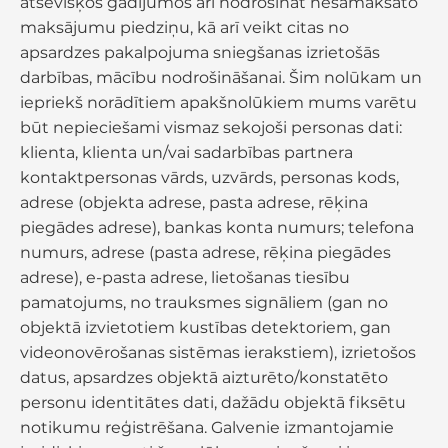
atsevišķos gadījumos arī nodrošināt nesamaksāto
maksājumu piedziņu, kā arī veikt citas no
apsardzes pakalpojuma sniegšanas izrietošās
darbības, mācību nodrošināšanai. Šim nolūkam un
iepriekš norādītiem apakšnolūkiem mums varētu
būt nepieciešami vismaz sekojoši personas dati:
klienta, klienta un/vai sadarbības partnera
kontaktpersonas vārds, uzvārds, personas kods,
adrese (objekta adrese, pasta adrese, rēķina
piegādes adrese), bankas konta numurs; telefona
numurs, adrese (pasta adrese, rēķina piegādes
adrese), e-pasta adrese, lietošanas tiesību
pamatojums, no trauksmes signāliem (gan no
objektā izvietotiem kustības detektoriem, gan
videonovērošanas sistēmas ierakstiem), izrietošos
datus, apsardzes objektā aizturēto/konstatēto
personu identitātes dati, dažādu objektā fiksētu
notikumu reģistrēšana. Galvenie izmantojamie