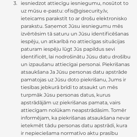
iesniedzot attiecīgu iesniegumu, nosūtot to
uz mūsu e-pastu: ofis@gisecurity.lv,
ieteicams parakstīt to ar drošu elektronisko
parakstu. Saņemot Jūsu iesniegumu mēs
izvērtēsim tā saturu un Jūsu identificēšanas
iespēju, un atkarībā no attiecīgas situācijas
paturam iespēju lūgt Jūs papildus sevi
identificēt, lai nodrošinātu Jūsu datu drošību
un izpaušanu attiecīgai personai. Piekrišanas
atsaukšana Ja Jūsu personas datu apstrāde
pamatojas uz Jūsu doto piekrišanu, Jums ir
tiesības jebkurā brīdī to atsaukt un mēs
turpmāk Jūsu personas datus, kurus
apstrādājām uz piekrišanas pamata, vairs
attiecīgam nolūkam neapstrādāsim. Tomēr
informējam, ka piekrišanas atsaukšana nevar
ietekmēt tādu personas datu apstrādi, kura
ir nepieciešama normatīvo aktu prasību