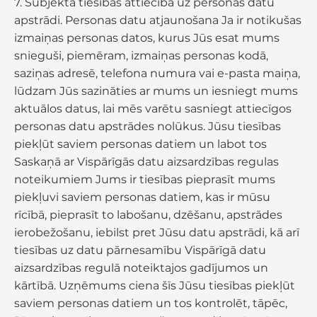
7. Subjekta tiesības attiecībā uz personas datu
apstrādi. Personas datu atjaunošana Ja ir notikušas
izmaiņas personas datos, kurus Jūs esat mums
snieguši, piemēram, izmaiņas personas kodā,
saziņas adresē, telefona numura vai e-pasta maiņa,
lūdzam Jūs sazināties ar mums un iesniegt mums
aktuālos datus, lai mēs varētu sasniegt attiecīgos
personas datu apstrādes nolūkus. Jūsu tiesības
piekļūt saviem personas datiem un labot tos
Saskaņā ar Vispārīgās datu aizsardzības regulas
noteikumiem Jums ir tiesības pieprasīt mums
piekļuvi saviem personas datiem, kas ir mūsu
rīcībā, pieprasīt to labošanu, dzēšanu, apstrādes
ierobežošanu, iebilst pret Jūsu datu apstrādi, kā arī
tiesības uz datu pārnesamību Vispārīgā datu
aizsardzības regulā noteiktajos gadījumos un
kārtībā. Uzņēmums ciena šīs Jūsu tiesības piekļūt
saviem personas datiem un tos kontrolēt, tāpēc,