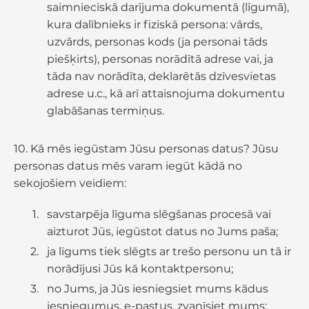
saimnieciskā darījuma dokumentā (līgumā),
kura dalībnieks ir fiziskā persona: vārds,
uzvārds, personas kods (ja personai tāds
piešķirts), personas norādītā adrese vai, ja
tāda nav norādīta, deklarētās dzīvesvietas
adrese u.c., kā arī attaisnojuma dokumentu
glabāšanas termiņus.
10. Kā mēs iegūstam Jūsu personas datus? Jūsu
personas datus mēs varam iegūt kādā no
sekojošiem veidiem:
savstarpēja līguma slēgšanas procesā vai
aizturot Jūs, iegūstot datus no Jums paša;
ja līgums tiek slēgts ar trešo personu un tā ir
norādījusi Jūs kā kontaktpersonu;
no Jums, ja Jūs iesniegsiet mums kādus
iesniegumus, e-pastus, zvanīsiet mums;