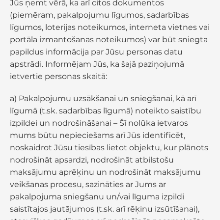
Jūs ņemt vērā, ka arī citos dokumentos
(piemēram, pakalpojumu līgumos, sadarbības
līgumos, loterijas noteikumos, interneta vietnes vai
portāla izmantošanas noteikumos) var būt sniegta
papildus informācija par Jūsu personas datu
apstrādi. Informējam Jūs, ka šajā paziņojumā
ietvertie personas skaitā:
a) Pakalpojumu uzsākšanai un sniegšanai, kā arī
līgumā (t.sk. sadarbības līgumā) noteikto saistību
izpildei un nodrošināšanai – Šī nolūka ietvaros
mums būtu nepieciešams arī Jūs identificēt,
noskaidrot Jūsu tiesības lietot objektu, kur plānots
nodrošināt apsardzi, nodrošināt atbilstošu
maksājumu aprēķinu un nodrošināt maksājumu
veikšanas procesu, sazināties ar Jums ar
pakalpojuma sniegšanu un/vai līguma izpildi
saistītajos jautājumos (t.sk. arī rēķinu izsūtīšanai),