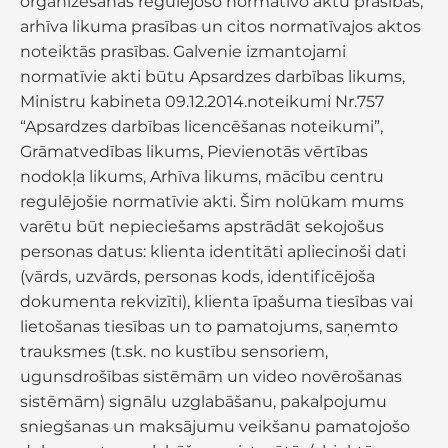
organizēšanas regulējošo normatīvo aktu prasības,
arhīva likuma prasības un citos normatīvajos aktos
noteiktās prasības. Galvenie izmantojami
normatīvie akti būtu Apsardzes darbības likums,
Ministru kabineta 09.12.2014.noteikumi Nr.757
“Apsardzes darbības licencēšanas noteikumi”,
Grāmatvedības likums, Pievienotās vērtības
nodokļa likums, Arhīva likums, mācību centru
regulējošie normatīvie akti. Šim nolūkam mums
varētu būt nepieciešams apstrādāt sekojošus
personas datus: klienta identitāti apliecinoši dati
(vārds, uzvārds, personas kods, identificējoša
dokumenta rekvizīti), klienta īpašuma tiesības vai
lietošanas tiesības un to pamatojums, saņemto
trauksmes (t.sk. no kustību sensoriem,
ugunsdrošības sistēmām un video novērošanas
sistēmām) signālu uzglabāšanu, pakalpojumu
sniegšanas un maksājumu veikšanu pamatojošo