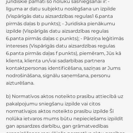
juridiskie pamati šo nolūku sasniegšanai ir: -
līguma ar datu subjektu noslēgšana un izpilde
(Vispārīgās datu aizsardzības regulas1 6.panta
pirmās daļas b punkts); - Juridiska pienākumu
izpilde (Vispārīgās datu aizsardzības regulas
6.panta pirmās daļas c punkts); - Pārziņa leģitīmās
intereses (Vispārīgās datu aizsardzības regulas
6.panta pirmās daļas f punkts), piemēram, Jūs kā
klienta, klienta un/vai sadarbības partnera
kontaktpersonas identificēšana, saziņas ar Jums
nodrošināšana, signālu saņemšana, personu
aizturēšana.
b) Normatīvos aktos noteikto prasību attiecībā uz
pakalpojumu sniegšanu izpilde vai citos
normatīvajos aktos noteikto prasību izpilde Šī
nolūka ietvaros mums būtu nepieciešams izpildīt
gan apsardzes darbību, gan grāmatvedības