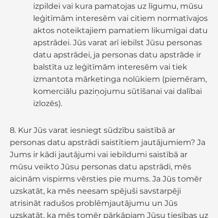
izpildei vai kura pamatojas uz līgumu, mūsu
leģitīmām interesēm vai citiem normatīvajos
aktos noteiktajiem pamatiem likumīgai datu
apstrādei. Jūs varat arī iebilst Jūsu personas
datu apstrādei, ja personas datu apstrāde ir
balstīta uz leģitīmām interesēm vai tiek
izmantota mārketinga nolūkiem (piemēram,
komerciālu paziņojumu sūtīšanai vai dalībai
izlozēs).
8. Kur Jūs varat iesniegt sūdzību saistībā ar
personas datu apstrādi saistītiem jautājumiem? Ja
Jums ir kādi jautājumi vai iebildumi saistībā ar
mūsu veikto Jūsu personas datu apstrādi, mēs
aicinām vispirms vērsties pie mums. Ja Jūs tomēr
uzskatāt, ka mēs neesam spējuši savstarpēji
atrisināt radušos problēmjautājumu un Jūs
uzskatāt, ka mēs tomēr pārkāpjam Jūsu tiesības uz