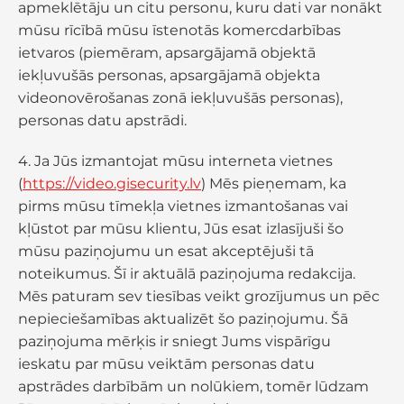
apmeklētāju un citu personu, kuru dati var nonākt
mūsu rīcībā mūsu īstenotās komercdarbības
ietvaros (piemēram, apsargājamā objektā
iekļuvušās personas, apsargājamā objekta
videonovērošanas zonā iekļuvušās personas),
personas datu apstrādi.
4. Ja Jūs izmantojat mūsu interneta vietnes
(
https://video.gisecurity.lv
) Mēs pieņemam, ka
pirms mūsu tīmekļa vietnes izmantošanas vai
kļūstot par mūsu klientu, Jūs esat izlasījuši šo
mūsu paziņojumu un esat akceptējuši tā
noteikumus. Šī ir aktuālā paziņojuma redakcija.
Mēs paturam sev tiesības veikt grozījumus un pēc
nepieciešamības aktualizēt šo paziņojumu. Šā
paziņojuma mērķis ir sniegt Jums vispārīgu
ieskatu par mūsu veiktām personas datu
apstrādes darbībām un nolūkiem, tomēr lūdzam