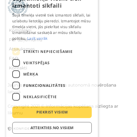
izmantoti sīkfaili
Šajā tīmekļa vietnē tiek izmantoti sīkfaili, lai
uzlabotu lietotāju pieredzi. Izmantojot mūsu
tīmekļa vietni, jūs piekrītat visu sīkfailu
Kompleksi
izmantošanai saskaņā ar mūsu sīkfailu
politiku.
Lasīt vairāk
Par uzņēmumu
Atsauksmes
STRIKTI NEPIECIEŠAMIE
FAQ
VEIKTSPĒJAS
Kontakti
MĒRĶA
Jaunās paaudzes tiešsaistes autonomā novērošana
FUNKCIONALITĀTES
latvijā
NEKLASIFICĒTIE
Copyright 2021 © Informācijas kopēšana aizliegta ar
PIEKRIST VISIEM
likumu
ATTEIKTIES NO VISIEM
KONFIDENCIALITĀTES POLITIKA