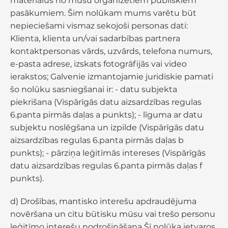
materiālus no mūsu organizētiem publiskiem
pasākumiem. Šim nolūkam mums varētu būt
nepieciešami vismaz sekojoši personas dati:
Klienta, klienta un/vai sadarbības partnera
kontaktpersonas vārds, uzvārds, telefona numurs,
e-pasta adrese, izskats fotogrāfijās vai video
ierakstos; Galvenie izmantojamie juridiskie pamati
šo nolūku sasniegšanai ir: - datu subjekta
piekrišana (Vispārīgās datu aizsardzības regulas
6.panta pirmās daļas a punkts); - līguma ar datu
subjektu noslēgšana un izpilde (Vispārīgās datu
aizsardzības regulas 6.panta pirmās daļas b
punkts); - pārziņa leģitīmās intereses (Vispārīgās
datu aizsardzības regulas 6.panta pirmās daļas f
punkts).
d) Drošības, mantisko interešu apdraudējuma
novēršana un citu būtisku mūsu vai trešo personu
leģitīmo interešu nodrošināšana Šī nolūka ietvaros