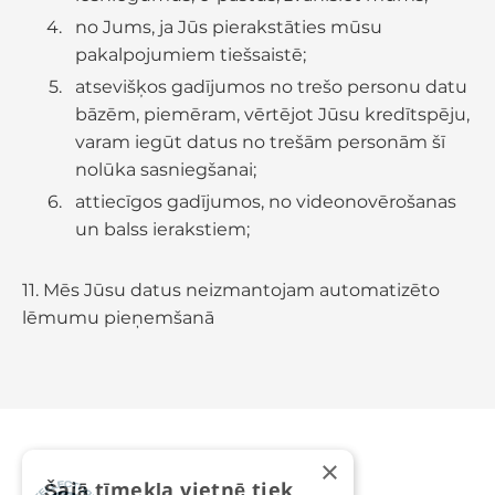
no Jums, ja Jūs pierakstāties mūsu
pakalpojumiem tiešsaistē;
atsevišķos gadījumos no trešo personu datu
bāzēm, piemēram, vērtējot Jūsu kredītspēju,
varam iegūt datus no trešām personām šī
nolūka sasniegšanai;
attiecīgos gadījumos, no videonovērošanas
un balss ierakstiem;
11. Mēs Jūsu datus neizmantojam automatizēto
lēmumu pieņemšanā
×
Šajā tīmekļa vietnē tiek