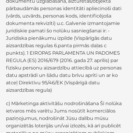
dokumentu uzglabāšana, aizturētās/objektā
pārbaudāmās personas identitāti apliecinoši dati
(vārds, uzvārds, personas kods, identificējoša
dokumenta rekvizīti) u.c. Galvenie izmantojamie
juridiskie pamati šo nolūku sasniegšanai ir: -
Juridiska pienākumu izpilde (Vispārīgās datu
aizsardzības regulas 6.panta pirmās daļas c
punkts). 1 EIROPAS PARLAMENTA UN PADOMES
REGULA (ES) 2016/679 (2016. gada 27. aprīlis) par
fizisku personu aizsardzību attiecībā uz personas
datu apstrādi un šādu datu brīvu apriti un ar ko
atceļ Direktīvu 95/46/EK (Vispārīgā datu
aizsardzības regula)
c) Mārketinga aktivitāšu nodrošināšana Šī nolūka
ietvaros mēs varētu Jums nosūtīt komerciālos
paziņojumus, nodrošināt Jūsu dalību mūsu
organizētās loterijās un/vai izlozēs, kā arī publicēt